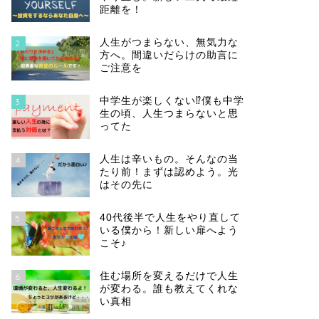
距離を！
人生がつまらない、無気力な
2
方へ。間違いだらけの助言に
ご注意を
中学生が楽しくない⁉僕も中学
3
生の頃、人生つまらないと思
ってた
人生は辛いもの。そんなの当
4
たり前！まずは認めよう。光
はその先に
40代後半で人生をやり直して
5
いる僕から！新しい扉へよう
こそ♪
住む場所を変えるだけで人生
6
が変わる。誰も教えてくれな
い真相