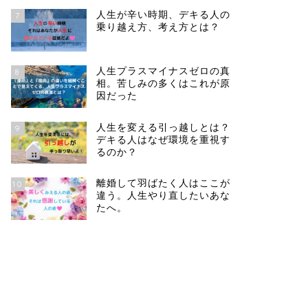
人生が辛い時期、デキる人の
7
乗り越え方、考え方とは？
人生プラスマイナスゼロの真
8
相。苦しみの多くはこれが原
因だった
人生を変える引っ越しとは？
9
デキる人はなぜ環境を重視す
るのか？
離婚して羽ばたく人はここが
10
違う。人生やり直したいあな
たへ。