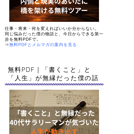
仕事・将来・何を変えればいいか分からない。
同じ悩みだった僕の物語と、今日からできる第一
歩を
無料PDF
で。
⇒
無料PDFとメルマガの案内を見る
無料PDF｜「書くこと」と
「人生」が無縁だった僕の話