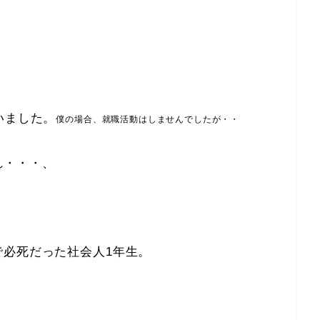
いました。
僕の場合、就職活動はしませんでしたが・・
れ・・・、
で必死だった社会人1年生。