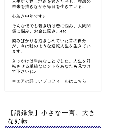
人生折り返し地点を過ぎた今も、理想の
未来を描きながら毎日を生きている。
心若き中年です♪
そんな僕でも若き頃は恋に悩み、人間関
係に悩み、お金に悩み…etc
悩みばかりを抱きしめていた昔の自分
が、今は嘘のような逆転人生を生きてい
ます。
きっかけは単純なことでした。人生を好
転させる単純なヒントをあなたも見つけ
て下さいね♪
⇒
エアの詳しいプロフィールはこちら
【語録集】小さな一言、大き
な好転