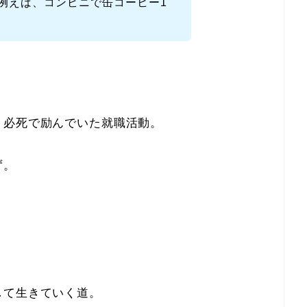
例えば、コンビニで缶コーヒー1
、必死で励んでいた就職活動。
ず。
して生きていく道。