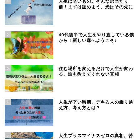
4
人生は辛いもの。そんなの当たり
前！まずは認めよう。光はその先に
5
40代後半で人生をやり直している僕
から！新しい扉へようこそ♪
6
住む場所を変えるだけで人生が変わ
る。誰も教えてくれない真相
7
人生が辛い時期、デキる人の乗り越
え方、考え方とは？
8
人生プラスマイナスゼロの真相。苦