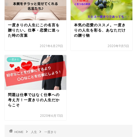
一度きりの人生にこの名言を
本気の恋愛のススメ。一度き
贈りたい。仕事・恋愛に迷っ
りの人生を彩る、あなただけ
た時の言葉
の贈り物
2021年6月29日
2020年9月5日
一度きり
問題は仕事ではなく仕事への
考え方！一度きりの人生だか
らこそ
2020年6月13日
HOME
人生
一度きり