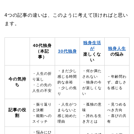
4つの記事の違い
は、このように考えて頂ければと思い
ます。
独身生活
40代独身
が
独身人生
（本記
30代独身
楽しくな
の悩み
事）
い
・まだ少し
・何か満た
・人生の折
感じる時間
されない
・年齢問わ
今の気持
り返し
的な余裕
・独身の今
ず、虚しさ
ち
・この先の
・少しの焦
が楽しくな
を感じる
人生の不安
り
い
・振り返り
・人生がつ
・孤独の意
・見つめる
記事の役
と決断
まらないと
味
べき方向
割
・能動への
感じ始めた
・誇れる生
・喜びの共
スイッチ
理由
き方とは
有
・悩みにひ