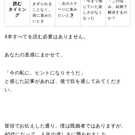
・今まで感
・この悩
読む
・次のステ
きずられる
じていた楽
み、結婚で
タイミン
ージに進み
ことなく、
しさがなく
解決するの
き
グ
前に進みた
たいと
なった
か？
いとき
4本すべてを読む必要はありません。
あなたの直感にまかせて、
「今の私に、ヒントになりそうだ」
と感じた記事があれば、後で目を通してみてくださ
い。
冒頭でお伝えした通り、僕は既婚者ではありますが、
40代になって、人生の虚しさに襲われました。