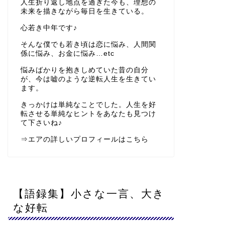
人生折り返し地点を過ぎた今も、理想の
未来を描きながら毎日を生きている。
心若き中年です♪
そんな僕でも若き頃は恋に悩み、人間関
係に悩み、お金に悩み…etc
悩みばかりを抱きしめていた昔の自分
が、今は嘘のような逆転人生を生きてい
ます。
きっかけは単純なことでした。人生を好
転させる単純なヒントをあなたも見つけ
て下さいね♪
⇒
エアの詳しいプロフィールはこちら
【語録集】小さな一言、大き
な好転