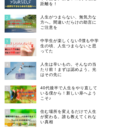
距離を！
人生がつまらない、無気力な
2
方へ。間違いだらけの助言に
ご注意を
中学生が楽しくない⁉僕も中学
3
生の頃、人生つまらないと思
ってた
人生は辛いもの。そんなの当
4
たり前！まずは認めよう。光
はその先に
40代後半で人生をやり直して
5
いる僕から！新しい扉へよう
こそ♪
住む場所を変えるだけで人生
6
が変わる。誰も教えてくれな
い真相