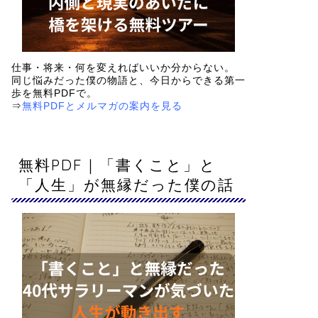
仕事・将来・何を変えればいいか分からない。
同じ悩みだった僕の物語と、今日からできる第一
歩を
無料PDF
で。
⇒
無料PDFとメルマガの案内を見る
無料PDF｜「書くこと」と
「人生」が無縁だった僕の話