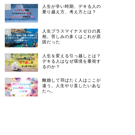
人生が辛い時期、デキる人の
7
乗り越え方、考え方とは？
人生プラスマイナスゼロの真
8
相。苦しみの多くはこれが原
因だった
人生を変える引っ越しとは？
9
デキる人はなぜ環境を重視す
るのか？
離婚して羽ばたく人はここが
10
違う。人生やり直したいあな
たへ。